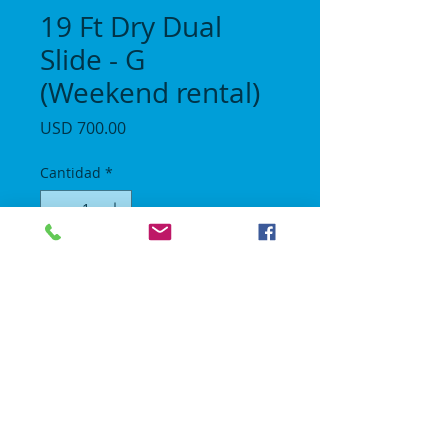
19 Ft Dry Dual
Slide - G
(Weekend rental)
Precio
USD 700.00
Cantidad
*
Agregar al carrito
Length 29 ft / Height 19 ft / Width 15 ft
6 hour rental.